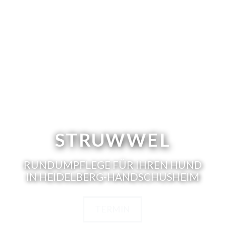
STRUWWEL
RUNDUMPFLEGE FÜR IHREN HUND
IN HEIDELBERG-HANDSCHUSHEIM
TERMIN